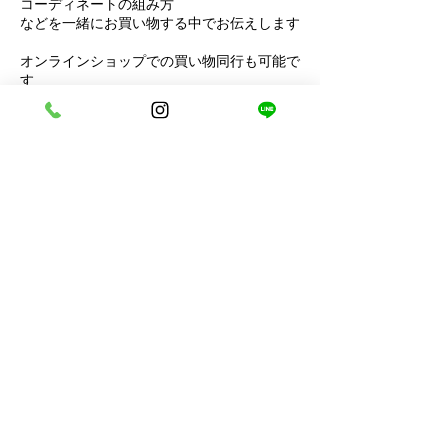
コーディネートの組み方
などを一緒にお買い物する中でお伝えします
オンラインショップでの買い物同行も可能で
す
zoomにて画面共有をしながら進めていきま
す
自分でお買い物する自信がない方
​プロのやり方を目で見て学びたい方にオスス
メの内容です
連絡先
日本、〒880-0806 宮崎県宮崎市広島２丁目
１２−１４ 鹿児島銀行宮崎支店