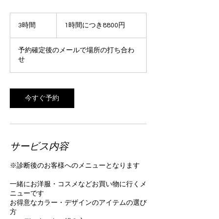
1
時
3時間
3
1時間につき8800円
間
時
に
つ
間
き
予約確定後のメールで場所の打ち合わ
8800
せ
円
今すぐ予約
サービス内容
※診断後のお客様へのメニューとなります
一緒にお洋服・コスメなどお買い物に行くメ
ニューです
お得意なカラー・デザインのアイテムの選び
方