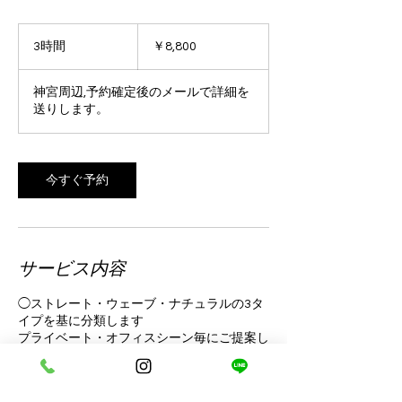
8,800
円
3時間
3
￥8,800
時
間
神宮周辺,予約確定後のメールで詳細を
送りします。
今すぐ予約
サービス内容
◯ストレート・ウェーブ・ナチュラルの3タ
イプを基に分類します
プライベート・オフィスシーン毎にご提案し
ます
​ご要望に応じてはボディメイクのアドバイス
も可能です